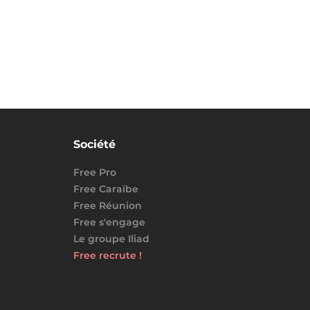
Société
Free Pro
Free Caraïbe
Free Réunion
Free s'engage
Le groupe Iliad
Free recrute !