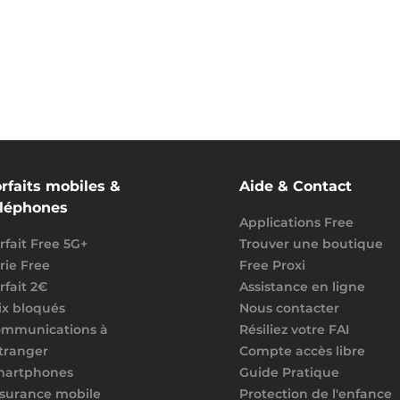
rfaits mobiles &
Aide & Contact
éléphones
Applications Free
rfait Free 5G+
Trouver une boutique
rie Free
Free Proxi
rfait 2€
Assistance en ligne
ix bloqués
Nous contacter
mmunications à
Résiliez votre FAI
étranger
Compte accès libre
martphones
Guide Pratique
surance mobile
Protection de l'enfance