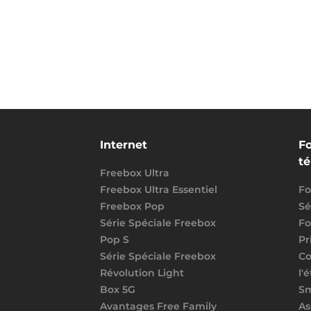
Internet
Fo
t
Freebox Ultra
Freebox Ultra Essentiel
Fo
Freebox Pop
Sé
Série Spéciale Freebox
Fo
Pop S
Pr
Série Spéciale Freebox
Co
Révolution Light
l'
Box 5G
S
Avantages Free Family
As