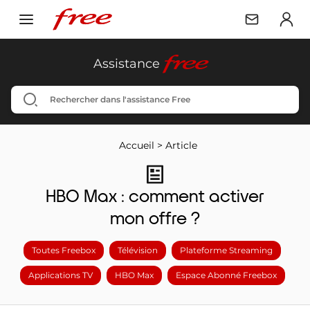
free
Assistance
Accueil
>
Article
HBO Max : comment activer
mon offre ?
Toutes Freebox
Télévision
Plateforme Streaming
Applications TV
HBO Max
Espace Abonné Freebox