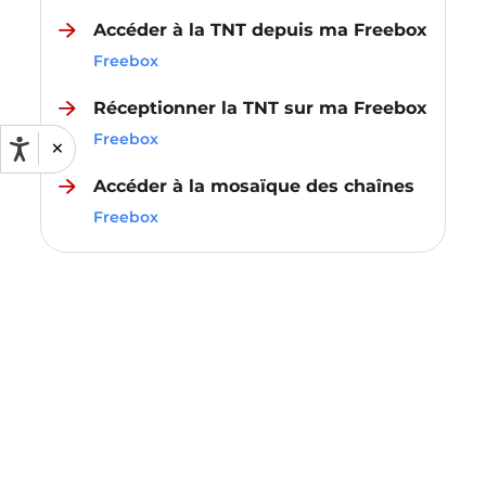
Accéder à la TNT depuis ma Freebox
Freebox
Réceptionner la TNT sur ma Freebox
Freebox
×
Accéder à la mosaïque des chaînes
Freebox
Internet
Pour quelle Freebox souhaitez-vous
Freebox Ultra
consulter cet article ?
Forfaits mobiles & téléphones
Freebox Ultra Essentiel
Freebox Pop
Forfait Free 5G+
Aide & Contact