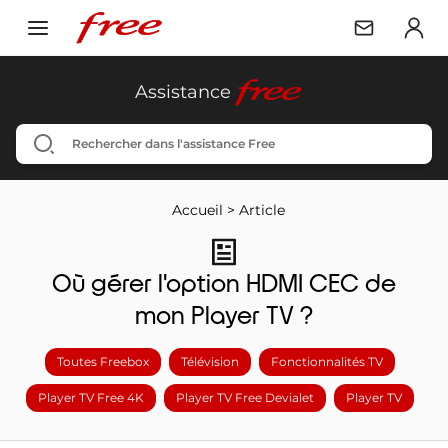
free
Assistance
Accueil
>
Article
Où gérer l'option HDMI CEC de
mon Player TV ?
Toutes Freebox
Télévision
Fonctionnalités TV
Player TV Free 4K
Player TV Free Devialet
Player TV