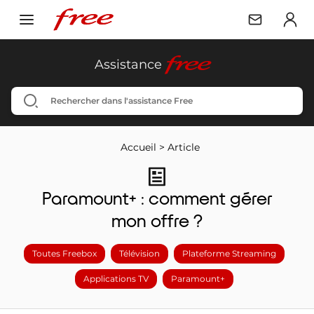
free
Assistance
Accueil
>
Article
Paramount+ : comment gérer
mon offre ?
Toutes Freebox
Télévision
Plateforme Streaming
Applications TV
Paramount+