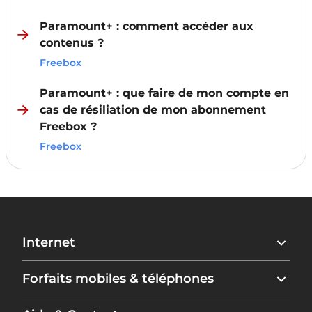
Paramount+ : comment accéder aux
contenus ?
Freebox
Paramount+ : que faire de mon compte en
cas de résiliation de mon abonnement
Freebox ?
Freebox
Internet
Freebox Ultra
Forfaits mobiles & téléphones
Freebox Ultra Essentiel
Freebox Pop
Forfait Free 5G+