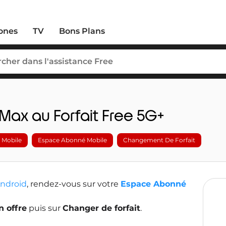
ones
TV
Bons Plans
 Max au Forfait Free 5G+
 Mobile
Espace Abonné Mobile
Changement De Forfait
ndroid
, rendez-vous sur votre
Espace Abonné
 offre
puis sur
Changer de forfait
.