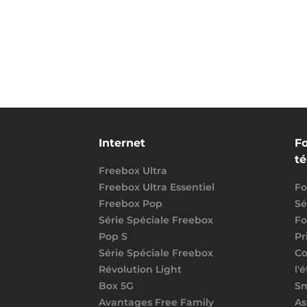
Internet
Fo
t
Freebox Ultra
Freebox Ultra Essentiel
Fo
Freebox Pop
Sé
Série Spéciale Freebox
Fo
Pop S
Pr
Série Spéciale Freebox
Co
Révolution Light
l'
Box 5G
S
Avantages Free Family
As