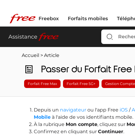
Freebox
Forfaits mobiles
Téléph
free
Assistance
Accueil
>
Article
Passer du Forfait Free
Forfait Free Max
Forfait Free 5G+
Gestion Compte
Depuis un
navigateur
ou l'app Free
iOS
/
A
Mobile
à l'aide de vos identifiants mobile.
À la rubrique
Mon compte
, cliquez sur
Mon
Confirmez en cliquant sur
Continuer
.