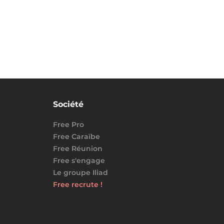
Société
Free Pro
Free Caraïbe
Free Réunion
Free s'engage
Le groupe Iliad
Free recrute !