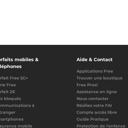
rfaits mobiles &
Aide & Contact
éléphones
Applications Free
rfait Free 5G+
Trouver une boutique
rie Free
Free Proxi
rfait 2€
Assistance en ligne
ix bloqués
Nous contacter
mmunications à
Résiliez votre FAI
étranger
Compte accès libre
martphones
Guide Pratique
surance mobile
Protection de l'enfance