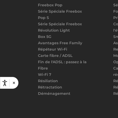
Freebox Pop
Sé
Série Spéciale Freebox
Fo
Pop S
Pr
Série Spéciale Freebox
Co
Révolution Light
l'
Box 5G
S
Avantages Free Family
As
Répéteur Wi-Fi
Re
Carte fibre / ADSL
Mo
Fin de l'ADSL : passez à la
Op
Fibre
Ca
Wi-Fi 7
ré
Résiliation
Ré
×
Rétractation
Ré
Déménagement
Ré