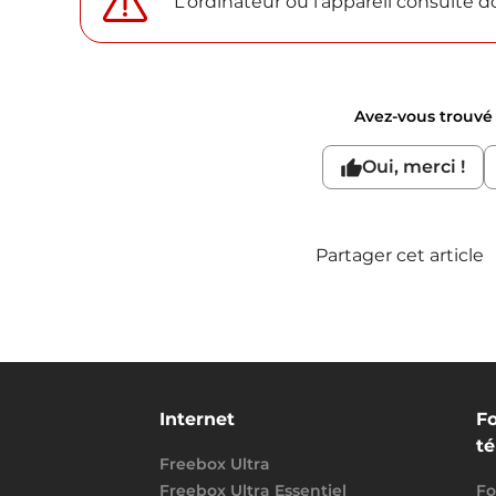
L'ordinateur ou l'appareil consulté d
Avez-vous trouvé c
Oui, merci !
Partager cet article
Internet
Fo
t
Freebox Ultra
Freebox Ultra Essentiel
Fo