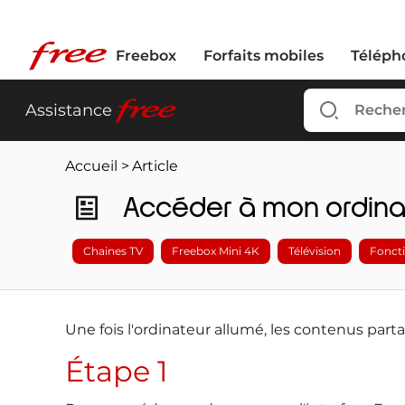
Freebox
Forfaits mobiles
Téléph
free
Assistance
Accueil
>
Article
Accéder à mon ordina
Chaines TV
Freebox Mini 4K
Télévision
Foncti
Une fois l'ordinateur allumé, les contenus part
Étape 1