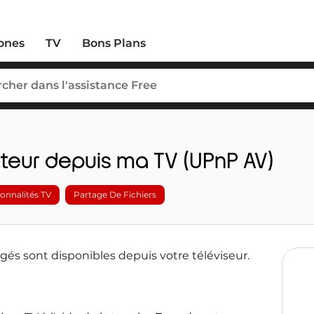
ones
TV
Bons Plans
teur depuis ma TV (UPnP AV)
onnalités TV
Partage De Fichiers
agés sont disponibles depuis votre téléviseur.