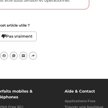
oit être sous tension et opérationnel.
et article utile ?
Pas vraiment
rfaits mobiles &
Aide & Contact
éléphones
Applications Free
rfait Free 5G+
Trouver une boutique