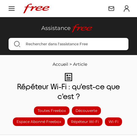
free
Assistance
Accueil
>
Article
Répéteur Wi-Fi : qu'est-ce que
c'est ?
Toutes Freebox
Découverte
Espace Abonné Freebox
Répéteur Wi-Fi
Wi-Fi