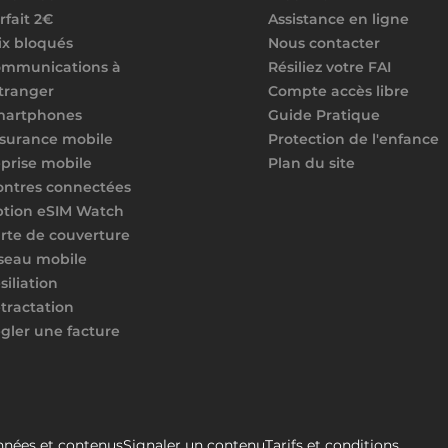
rfait 2€
Assistance en ligne
ix bloqués
Nous contacter
mmunications à
Résiliez votre FAI
étranger
Compte accès libre
martphones
Guide Pratique
surance mobile
Protection de l'enfance
prise mobile
Plan du site
ntres connectées
tion eSIM Watch
rte de couverture
seau mobile
siliation
tractation
gler une facture
nées et contenus
Signaler un contenu
Tarifs et conditions