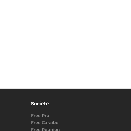
Société
Free Pro
Free Caraïbe
Free Réunion