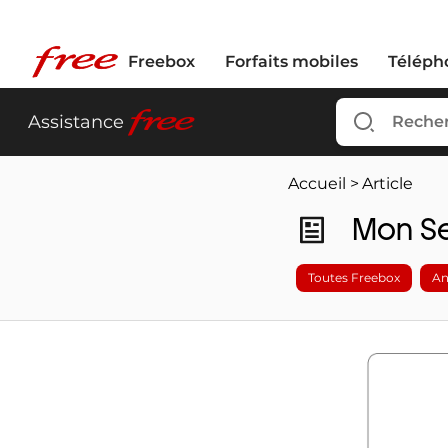
Freebox
Forfaits mobiles
Téléph
free
Assistance
Accueil
>
Article
Mon Se
Toutes Freebox
An