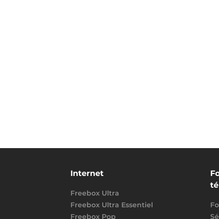
Internet
Fo
t
Freebox Ultra
Freebox Ultra Essentiel
Fo
Freebox Pop
Sé