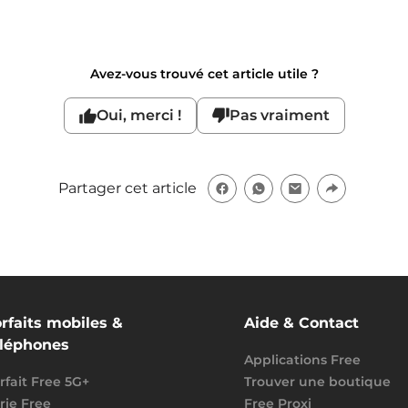
Avez-vous trouvé cet article utile ?
Oui, merci !
Pas vraiment
Partager cet article
rfaits mobiles &
Aide & Contact
éléphones
Applications Free
rfait Free 5G+
Trouver une boutique
rie Free
Free Proxi