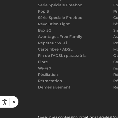
Série Spéciale Freebox
Fo
Pop S
Pr
Série Spéciale Freebox
Co
Révolution Light
l'
Box 5G
S
Avantages Free Family
As
Répéteur Wi-Fi
Re
Carte fibre / ADSL
Mo
Fin de l'ADSL : passez à la
Op
Fibre
Ca
Wi-Fi 7
ré
Résiliation
Ré
Rétractation
Ré
Déménagement
Ré
×
Gérer mes cookies
Informations Légales
Don