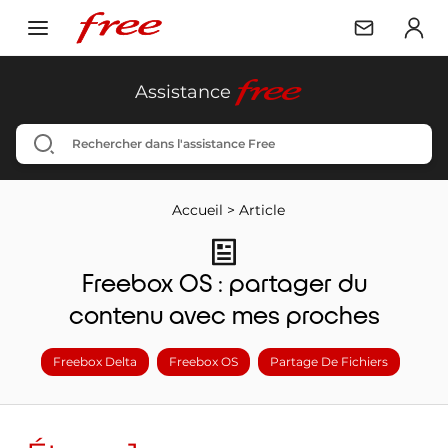
free
Assistance
Accueil
>
Article
Freebox OS : partager du
contenu avec mes proches
Freebox Delta
Freebox OS
Partage De Fichiers