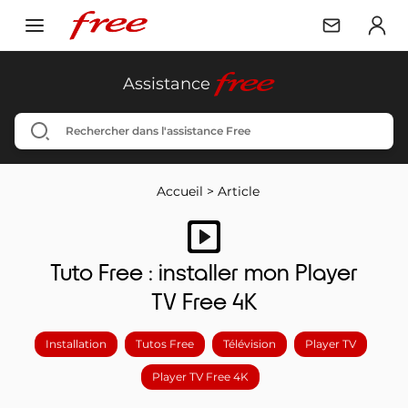
free
Assistance
Accueil
>
Article
Tuto Free : installer mon Player
TV Free 4K
Installation
Tutos Free
Télévision
Player TV
Player TV Free 4K