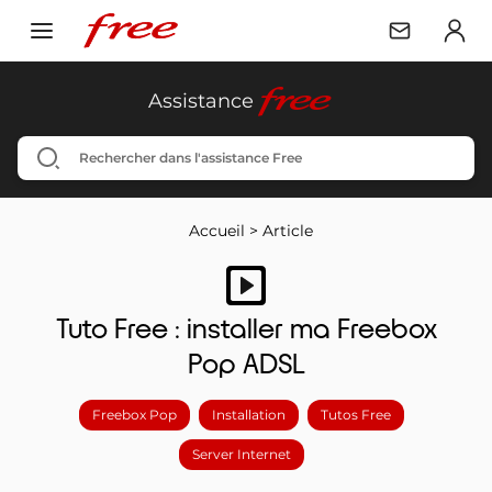
free
Assistance
Accueil
>
Article
Tuto Free : installer ma Freebox
Pop ADSL
Freebox Pop
Installation
Tutos Free
Server Internet