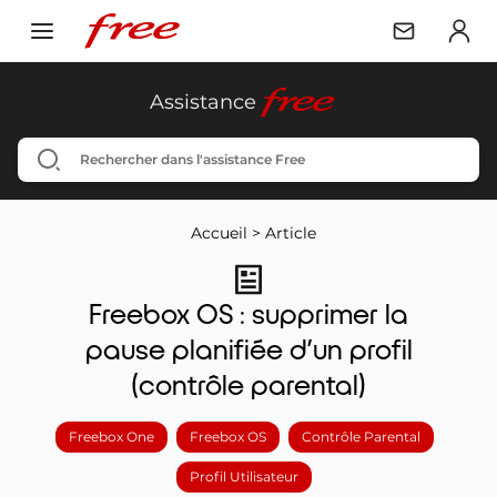
free
Assistance
Accueil
>
Article
Freebox OS : supprimer la
pause planifiée d’un profil
(contrôle parental)
Freebox One
Freebox OS
Contrôle Parental
Profil Utilisateur