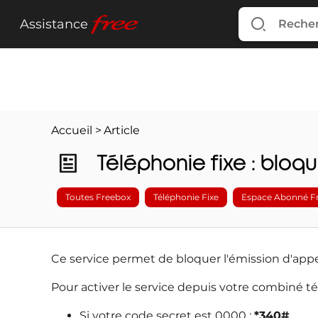
free
Assistance
Accueil
>
Article
Téléphonie fixe : bloq
Toutes Freebox
Téléphonie Fixe
Espace Abonné F
Ce service permet de bloquer l'émission d'app
Pour activer le service depuis votre combiné t
Si votre code secret est 0000 :
*340#