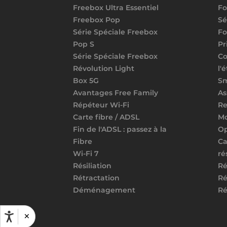
Freebox Ultra Essentiel
Fo
Freebox Pop
Sé
Série Spéciale Freebox
Fo
Pop S
Pr
Série Spéciale Freebox
Co
Révolution Light
l'
Box 5G
S
Avantages Free Family
As
Répéteur Wi-Fi
Re
Carte fibre / ADSL
Mo
Fin de l'ADSL : passez à la
Op
Fibre
Ca
Wi-Fi 7
ré
Résiliation
Ré
Rétractation
Ré
Déménagement
Ré
×