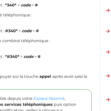
t :
*340*
<
code
>
#
é téléphonique :
t :
#340*
<
code
>
#
re combiné téléphonique :
t :
*#340*
<
code
>
#
ppuyer sur la touche
appel
après avoir saisi la
ble depuis votre
Espace Abonné
,
s services téléphoniques
puis option
modification, veillez à cliquer sur