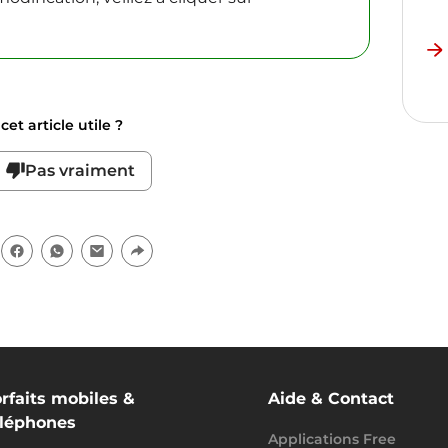
et article utile ?
Pas vraiment
rfaits mobiles &
Aide & Contact
éléphones
Applications Free