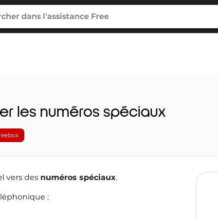
uer les numéros spéciaux
reebox
el vers des
numéros spéciaux
.
éléphonique :