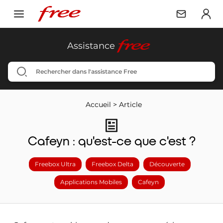
free
Assistance
Accueil
>
Article
Cafeyn : qu'est-ce que c'est ?
Freebox Ultra
Freebox Delta
Découverte
Applications Mobiles
Cafeyn