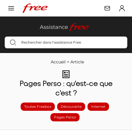
free
Assistance
Accueil
>
Article
Pages Perso : qu'est-ce que
c'est ?
Toutes Freebox
Découverte
Internet
Pages Perso