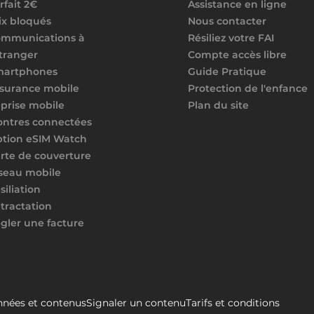
rfait 2€
Assistance en ligne
ix bloqués
Nous contacter
mmunications à
Résiliez votre FAI
étranger
Compte accès libre
martphones
Guide Pratique
surance mobile
Protection de l'enfance
prise mobile
Plan du site
ntres connectées
tion eSIM Watch
rte de couverture
seau mobile
siliation
tractation
gler une facture
nées et contenus
Signaler un contenu
Tarifs et conditions