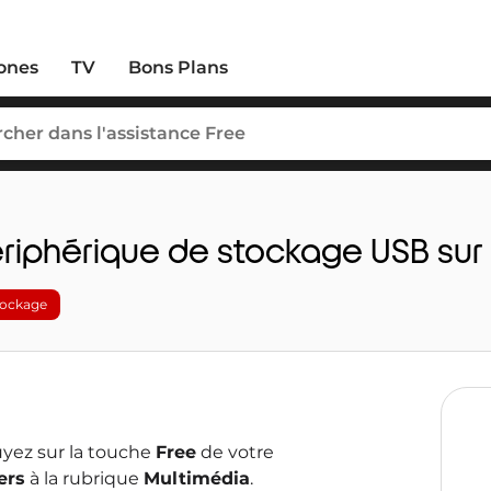
ones
TV
Bons Plans
périphérique de stockage USB su
tockage
yez sur la touche
Free
de votre
ers
à la rubrique
Multimédia
.