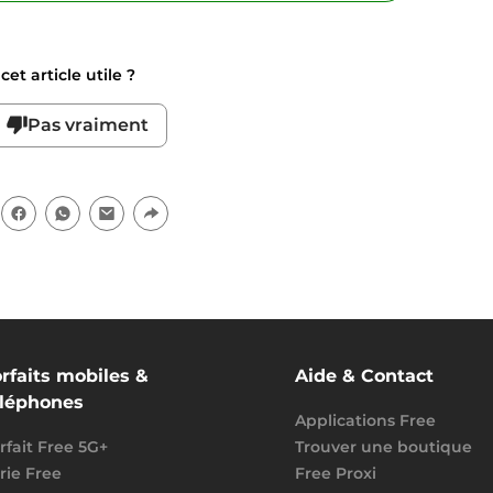
et article utile ?
Pas vraiment
rfaits mobiles &
Aide & Contact
éléphones
Applications Free
rfait Free 5G+
Trouver une boutique
rie Free
Free Proxi