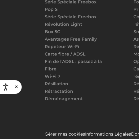
Série Spéciale Freebox
Fo
Pop S
Pr
Série Spéciale Freebox
Co
Révolution Light
l'
Box 5G
S
Avantages Free Family
As
Répéteur Wi-Fi
Re
Carte fibre / ADSL
Mo
Fin de l'ADSL : passez à la
Op
Fibre
Ca
Wi-Fi 7
ré
Résiliation
Ré
×
Rétractation
Ré
Déménagement
Ré
Gérer mes cookies
Informations Légales
Don