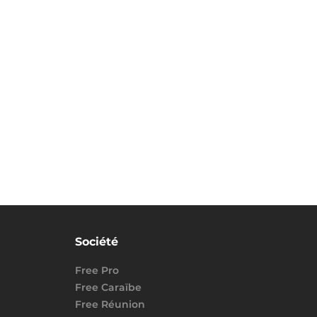
Société
Free Pro
Free Caraïbe
Free Réunion