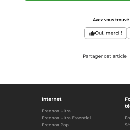
Avez-vous trouvé c
Oui, merci !
Partager cet article
Internet
Fo
t
Freebox Ultra
Freebox Ultra Essentiel
Fo
Freebox Pop
Sé