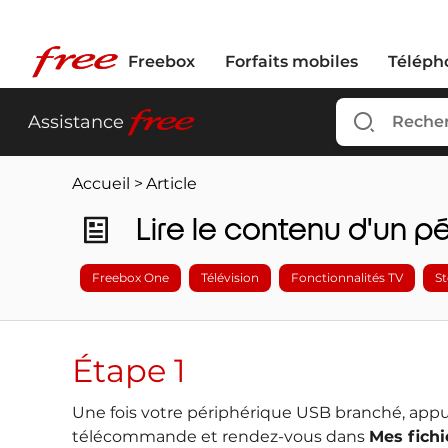
Freebox
Forfaits mobiles
Téléph
free
Assistance
Accueil
>
Article
Lire le contenu d'un 
Freebox One
Télévision
Fonctionnalités TV
S
Étape 1
Une fois votre périphérique USB branché, appu
télécommande et rendez-vous dans
Mes fichi