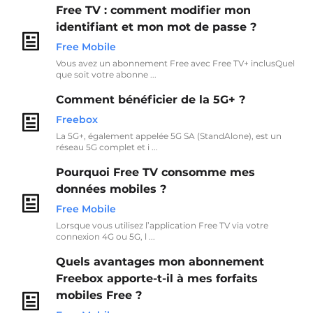
Free TV : comment modifier mon
identifiant et mon mot de passe ?
Free Mobile
Vous avez un abonnement Free avec Free TV+ inclusQuel
que soit votre abonne ...
Comment bénéficier de la 5G+ ?
Freebox
La 5G+, également appelée 5G SA (StandAlone), est un
réseau 5G complet et i ...
Pourquoi Free TV consomme mes
données mobiles ?
Free Mobile
Lorsque vous utilisez l’application Free TV via votre
connexion 4G ou 5G, l ...
Quels avantages mon abonnement
Freebox apporte-t-il à mes forfaits
mobiles Free ?