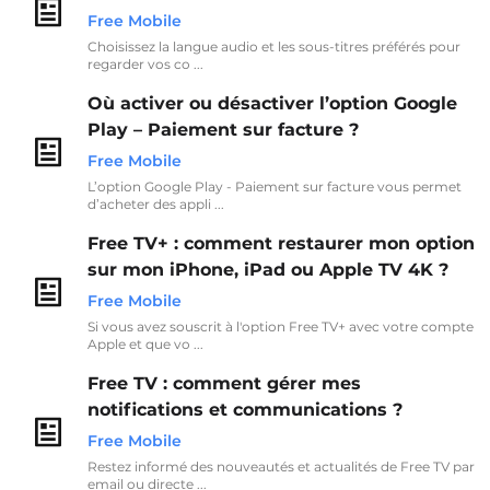
Free Mobile
Choisissez la langue audio et les sous-titres préférés pour
regarder vos co ...
Où activer ou désactiver l’option Google
Play – Paiement sur facture ?
Free Mobile
L’option Google Play - Paiement sur facture vous permet
d’acheter des appli ...
Free TV+ : comment restaurer mon option
sur mon iPhone, iPad ou Apple TV 4K ?
Free Mobile
Si vous avez souscrit à l'option Free TV+ avec votre compte
Apple et que vo ...
Free TV : comment gérer mes
notifications et communications ?
Free Mobile
Restez informé des nouveautés et actualités de Free TV par
email ou directe ...