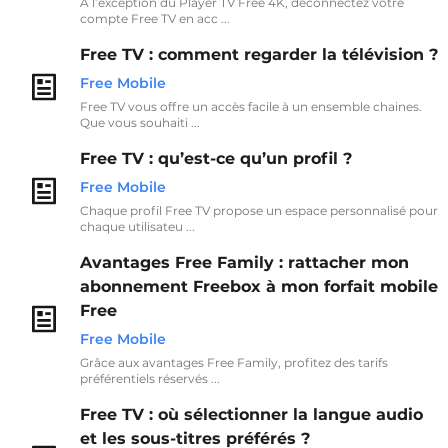
À l’exception du Player TV Free 4K, déconnectez votre
compte Free TV en acc ...
Free TV : comment regarder la télévision ?
Free Mobile
Free TV vous offre un accès facile à un ensemble chaines.
Que vous souhaiti ...
Free TV : qu’est-ce qu’un profil ?
Free Mobile
Chaque profil Free TV propose un espace personnalisé pour
chaque utilisateu ...
Avantages Free Family : rattacher mon
abonnement Freebox à mon forfait mobile
Free
Free Mobile
Grâce aux avantages Free Family, profitez des tarifs
préférentiels réservés ...
Free TV : où sélectionner la langue audio
et les sous-titres préférés ?