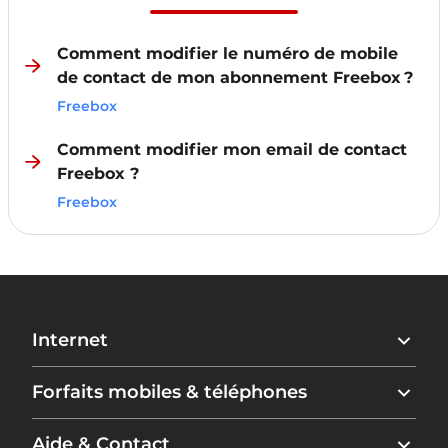
Comment modifier le numéro de mobile
de contact de mon abonnement Freebox ?
Freebox
Comment modifier mon email de contact
Freebox ?
Freebox
Internet
Freebox Ultra
Forfaits mobiles & téléphones
Freebox Ultra Essentiel
Freebox Pop
Forfait Free 5G+
Aide & Contact