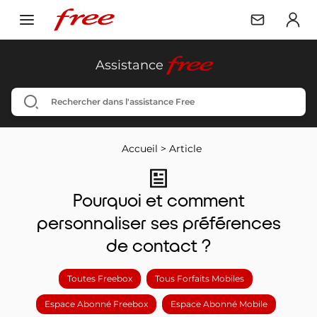
free
Assistance
Accueil
>
Article
Pourquoi et comment
personnaliser ses préférences
de contact ?
Toutes Freebox
Tous Forfaits Mobiles
Espace Abonné Freebox
Espace Abonné Mobile