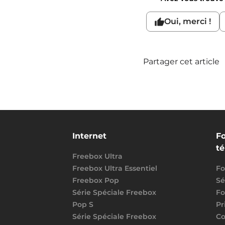
Oui, merci !
Partager cet article
Internet
Fo
t
Freebox Ultra
Freebox Ultra Essentiel
Fo
Freebox Pop
Sé
Série Spéciale Freebox
Fo
Pop S
Pr
Série Spéciale Freebox
Co