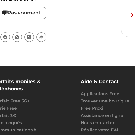
Pas vraiment
rfaits mobiles &
Aide & Contact
éléphones
Applications Free
rfait Free 5G+
Trouver une boutique
rie Free
Free Proxi
rfait 2€
Assistance en ligne
ix bloqués
Nous contacter
mmunications à
Résiliez votre FAI