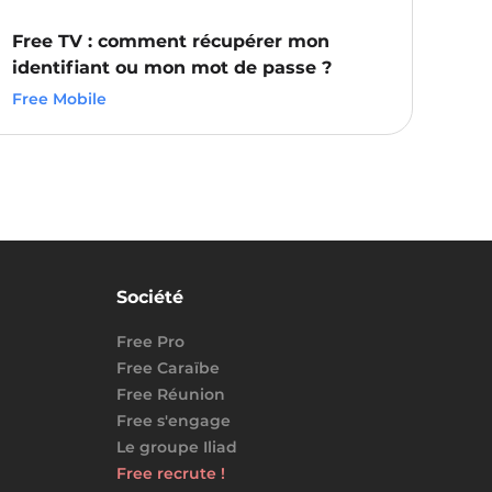
Free TV : comment récupérer mon
identifiant ou mon mot de passe ?
Free Mobile
Société
Free Pro
Free Caraïbe
Free Réunion
Free s'engage
Le groupe Iliad
Free recrute !