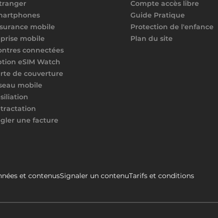
étranger
Compte accès libre
martphones
Guide Pratique
surance mobile
Protection de l'enfance
prise mobile
Plan du site
ntres connectées
tion eSIM Watch
rte de couverture
seau mobile
siliation
tractation
gler une facture
nées et contenus
Signaler un contenu
Tarifs et conditions