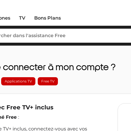
ones
TV
Bons Plans
e connecter à mon compte ?
Applications TV
Free TV
c Free TV+ inclus
né Free
:
 TV+ inclus, connectez-vous avec vos