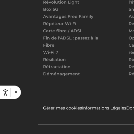
Révolution Light
l'
Box 5G
S
Avantages Free Family
As
Répéteur Wi-Fi
Re
Carte fibre / ADSL
Mo
Fin de l'ADSL : passez à la
Op
Fibre
Ca
Wi-Fi 7
ré
Résiliation
Ré
Rétractation
Ré
Déménagement
Ré
×
Gérer mes cookies
Informations Légales
Don