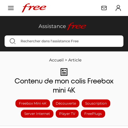
free
Assistance
Accueil
>
Article
Contenu de mon colis Freebox
mini 4K
Freebox Mini 4K
Découverte
Souscription
Server Internet
Player TV
FreePlugs