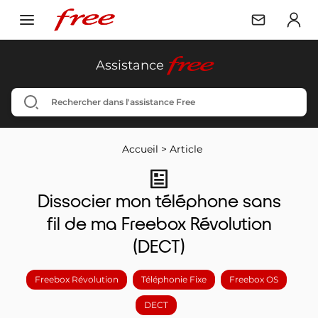
free
Assistance
Accueil
>
Article
Dissocier mon téléphone sans
fil de ma Freebox Révolution
(DECT)
Freebox Révolution
Téléphonie Fixe
Freebox OS
DECT