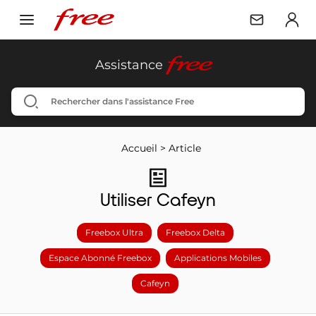
free
Assistance
Accueil
>
Article
Utiliser Cafeyn
Freebox Ultra
Freebox Delta
Espace Abonné Freebox
Applications Mobiles
Cafeyn