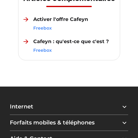
Activer l'offre Cafeyn
Freebox
Cafeyn : qu'est-ce que c'est ?
Freebox
Internet
Freebox Ultra
Forfaits mobiles & téléphones
Freebox Ultra Essentiel
Freebox Pop
Forfait Free 5G+